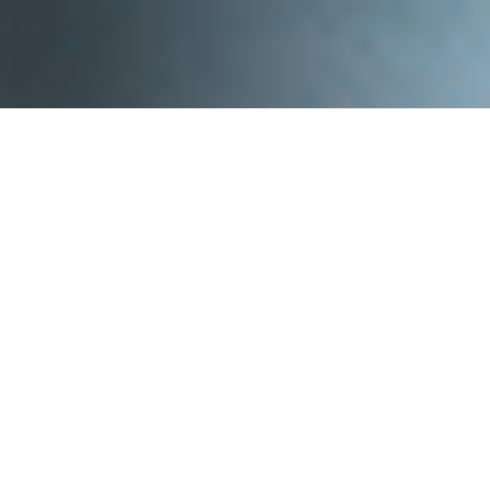
ЗНИЩЕННЯ ЗАПАХІВ ВІД
ТВАРИН У КИЇВСЬКІЙ,
ДНІПРОПЕТРОВСЬКІЙ ТА
ОДЕСЬКІЙ ОБЛАСТІ
Улюблені вихованці дарують радість, але
можуть залишати за собою стійкі аромати.
Особливо часто мешканці стикаються із